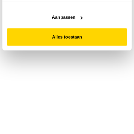
accepteert. Dit doe je door op "Alles toestaan" te klikken.
Liever geen cookies? Hou er dan rekening mee dat de
website niet optimaal functioneert.
Aanpassen
Alles toestaan