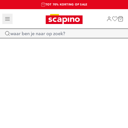
TOT 70% KORTING OP SALE
SALE: LAATSTE KANS!
SHOP NIEUW
Home