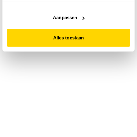
accepteert. Dit doe je door op "Alles toestaan" te klikken.
Liever geen cookies? Hou er dan rekening mee dat de
website niet optimaal functioneert.
Aanpassen
Alles toestaan