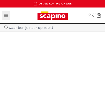
TOT 70% KORTING OP SALE
SALE: LAATSTE KANS!
SHOP NIEUW
Home