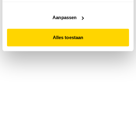
accepteert. Dit doe je door op "Alles toestaan" te klikken.
Liever geen cookies? Hou er dan rekening mee dat de
website niet optimaal functioneert.
Aanpassen
Alles toestaan