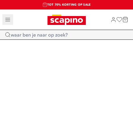
TOT 70% KORTING OP SALE
SALE: LAATSTE KANS!
SHOP NIEUW
Home