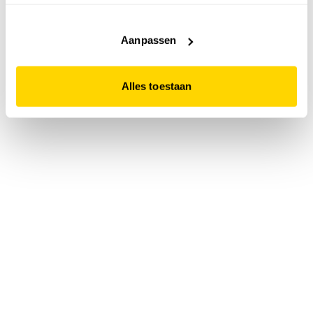
accepteert. Dit doe je door op "Alles toestaan" te klikken.
Liever geen cookies? Hou er dan rekening mee dat de
website niet optimaal functioneert.
Aanpassen
Alles toestaan