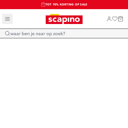
TOT 70% KORTING OP SALE
SALE: LAATSTE KANS!
SHOP NIEUW
Home