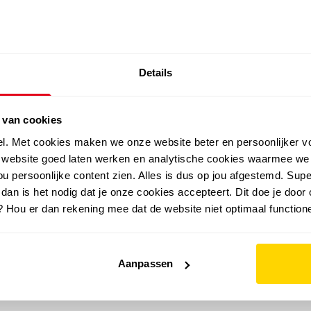
SALE: LAATSTE KANS!
Details
outdoor
zomer
merken
folder
sale
 van cookies
el. Met cookies maken we onze website beter en persoonlijker v
e website goed laten werken en analytische cookies waarmee we
u persoonlijke content zien. Alles is dus op jou afgestemd. Supe
 dan is het nodig dat je onze cookies accepteert. Dit doe je door 
? Hou er dan rekening mee dat de website niet optimaal functione
Aanpassen