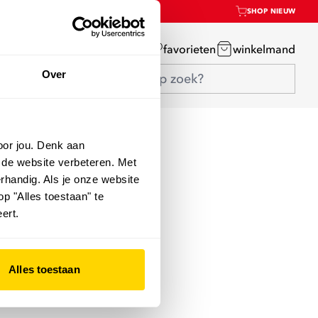
SHOP NIEUW
mijn account
favorieten
winkelmand
Over
oor jou. Denk aan
 de website verbeteren. Met
rhandig. Als je onze website
op "Alles toestaan" te
ert.
Alles toestaan