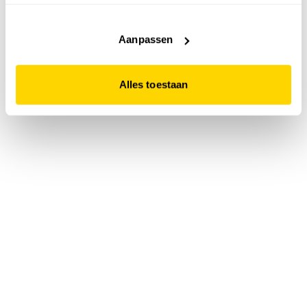
accepteert. Dit doe je door op "Alles toestaan" te klikken.
Liever geen cookies? Hou er dan rekening mee dat de
website niet optimaal functioneert.
Aanpassen
Alles toestaan