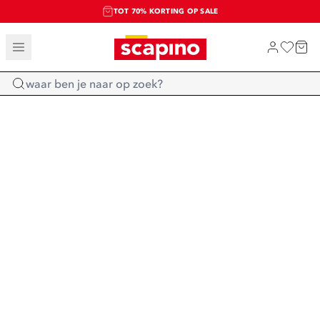
TOT 70% KORTING OP SALE
SALE: LAATSTE KANS!
SHOP NIEUW
Home