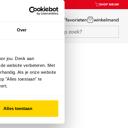
SHOP NIEUW
mijn account
favorieten
winkelmand
Over
oor jou. Denk aan
 de website verbeteren. Met
rhandig. Als je onze website
op "Alles toestaan" te
ert.
Alles toestaan