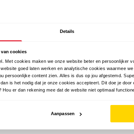
SALE: LAATSTE KANS!
Details
outdoor
zomer
merken
folder
sale
 van cookies
el. Met cookies maken we onze website beter en persoonlijker v
e website goed laten werken en analytische cookies waarmee we
u persoonlijke content zien. Alles is dus op jou afgestemd. Supe
 dan is het nodig dat je onze cookies accepteert. Dit doe je door 
? Hou er dan rekening mee dat de website niet optimaal functione
Aanpassen