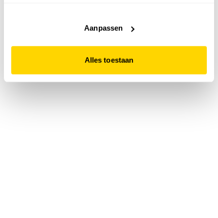
accepteert. Dit doe je door op "Alles toestaan" te klikken.
Liever geen cookies? Hou er dan rekening mee dat de
website niet optimaal functioneert.
Aanpassen
Alles toestaan