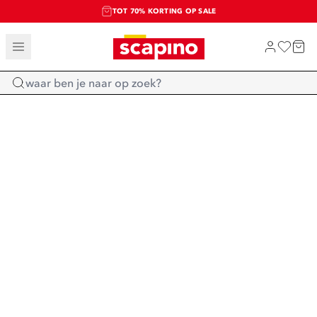
TOT 70% KORTING OP SALE
SALE: LAATSTE KANS!
SHOP NIEUW
Home