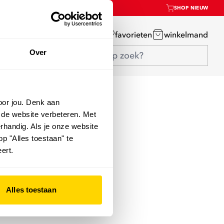
SHOP NIEUW
mijn account
favorieten
winkelmand
Over
oor jou. Denk aan
 de website verbeteren. Met
rhandig. Als je onze website
op "Alles toestaan" te
ert.
Alles toestaan