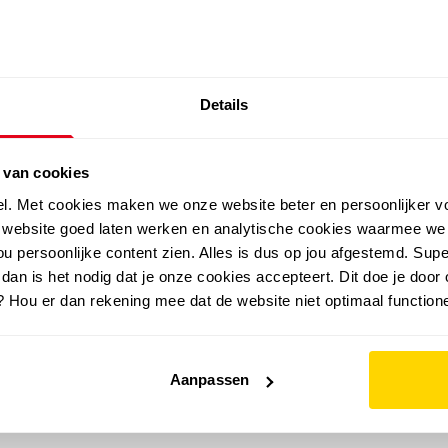
SALE: LAATSTE KANS!
Details
outdoor
zomer
merken
folder
sale
 van cookies
el. Met cookies maken we onze website beter en persoonlijker v
e website goed laten werken en analytische cookies waarmee we
u persoonlijke content zien. Alles is dus op jou afgestemd. Supe
 dan is het nodig dat je onze cookies accepteert. Dit doe je door 
? Hou er dan rekening mee dat de website niet optimaal functione
Aanpassen