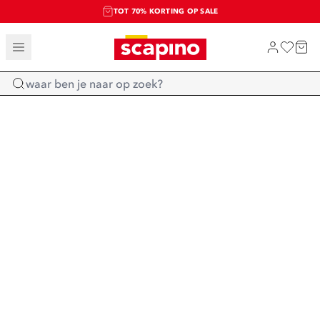
TOT 70% KORTING OP SALE
SALE: LAATSTE KANS!
SHOP NIEUW
Home