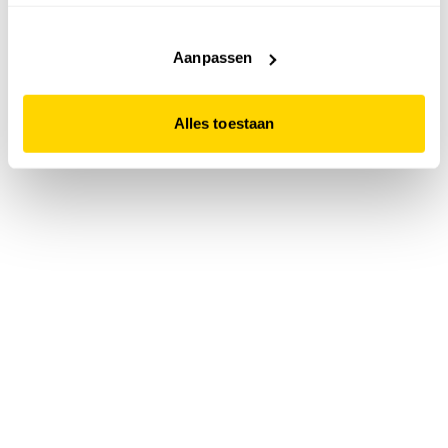
accepteert. Dit doe je door op "Alles toestaan" te klikken.
Liever geen cookies? Hou er dan rekening mee dat de
website niet optimaal functioneert.
Aanpassen
Alles toestaan