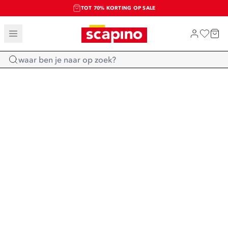
TOT 70% KORTING OP SALE
SALE: LAATSTE KANS!
SHOP NIEUW
Home