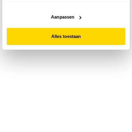
accepteert. Dit doe je door op "Alles toestaan" te klikken.
Liever geen cookies? Hou er dan rekening mee dat de
website niet optimaal functioneert.
Aanpassen
Alles toestaan