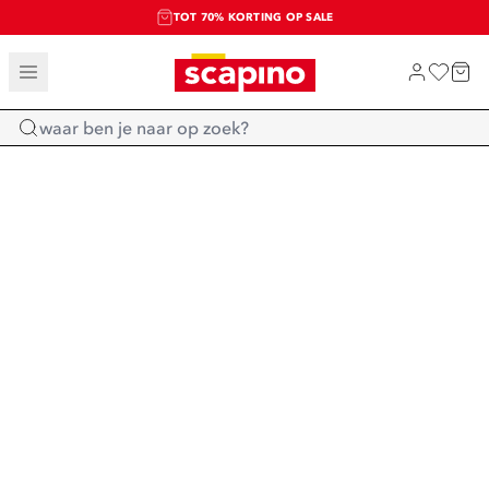
TOT 70% KORTING OP SALE
SALE: LAATSTE KANS!
SHOP NIEUW
Home