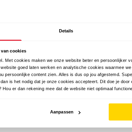
SALE: LAATSTE KANS!
Details
outdoor
zomer
merken
folder
sale
 van cookies
el. Met cookies maken we onze website beter en persoonlijker v
e website goed laten werken en analytische cookies waarmee we
u persoonlijke content zien. Alles is dus op jou afgestemd. Supe
 dan is het nodig dat je onze cookies accepteert. Dit doe je door 
? Hou er dan rekening mee dat de website niet optimaal functione
Aanpassen