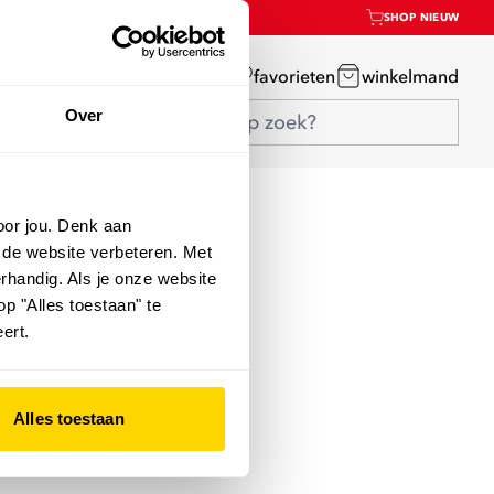
SHOP NIEUW
mijn account
favorieten
winkelmand
Over
oor jou. Denk aan
 de website verbeteren. Met
rhandig. Als je onze website
op "Alles toestaan" te
ert.
Alles toestaan