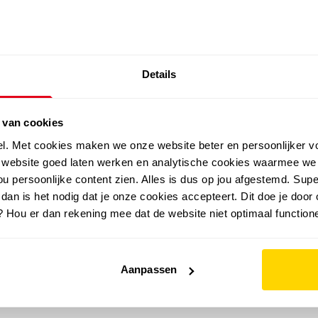
SALE: LAATSTE KANS!
Details
outdoor
zomer
merken
folder
sale
 van cookies
el. Met cookies maken we onze website beter en persoonlijker v
e website goed laten werken en analytische cookies waarmee we
u persoonlijke content zien. Alles is dus op jou afgestemd. Supe
 dan is het nodig dat je onze cookies accepteert. Dit doe je door 
? Hou er dan rekening mee dat de website niet optimaal functione
Aanpassen