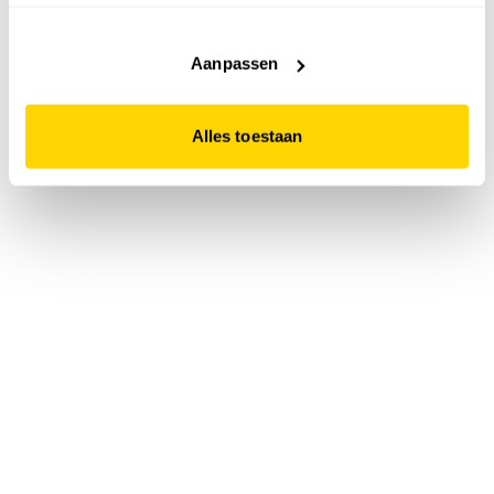
accepteert. Dit doe je door op "Alles toestaan" te klikken.
Liever geen cookies? Hou er dan rekening mee dat de
website niet optimaal functioneert.
Aanpassen
Alles toestaan