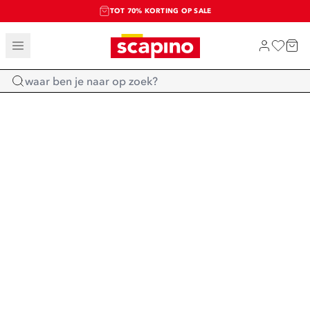
TOT 70% KORTING OP SALE
SALE: LAATSTE KANS!
SHOP NIEUW
Home