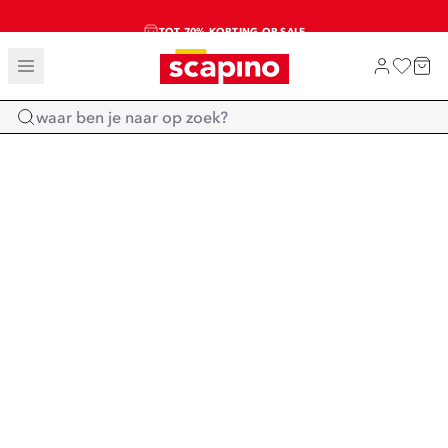
TOT 70% KORTING OP SALE
SALE: LAATSTE KANS!
SHOP NIEUW
Home