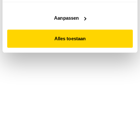
accepteert. Dit doe je door op "Alles toestaan" te klikken.
Liever geen cookies? Hou er dan rekening mee dat de
website niet optimaal functioneert.
Aanpassen
Alles toestaan