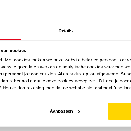
SALE: LAATSTE KANS!
Details
outdoor
zomer
merken
folder
sale
 van cookies
el. Met cookies maken we onze website beter en persoonlijker v
e website goed laten werken en analytische cookies waarmee we
u persoonlijke content zien. Alles is dus op jou afgestemd. Supe
 dan is het nodig dat je onze cookies accepteert. Dit doe je door 
? Hou er dan rekening mee dat de website niet optimaal functione
Aanpassen