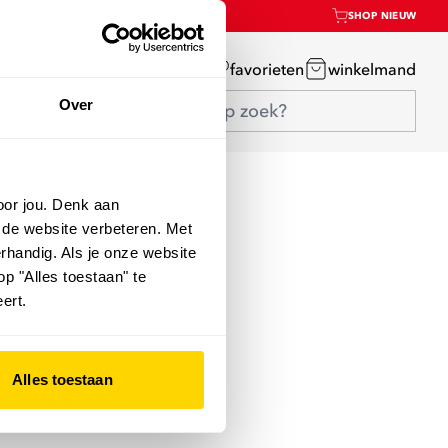
SHOP NIEUW
mijn account
favorieten
winkelmand
Over
oor jou. Denk aan
 de website verbeteren. Met
rhandig. Als je onze website
op "Alles toestaan" te
ert.
Alles toestaan