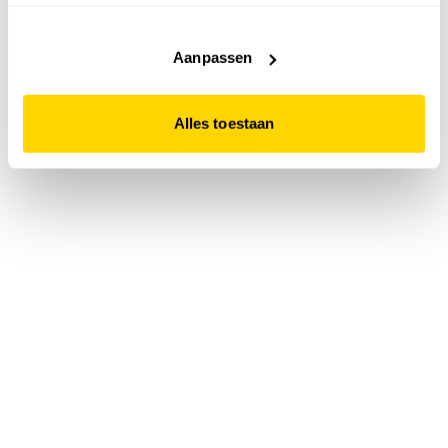
accepteert. Dit doe je door op "Alles toestaan" te klikken.
Liever geen cookies? Hou er dan rekening mee dat de
website niet optimaal functioneert.
Aanpassen
Alles toestaan