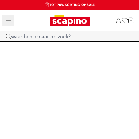
TOT 70% KORTING OP SALE
SALE: LAATSTE KANS!
SHOP NIEUW
Home