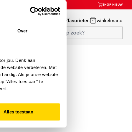
SHOP NIEUW
mijn account
favorieten
winkelmand
Over
oor jou. Denk aan
 de website verbeteren. Met
rhandig. Als je onze website
op "Alles toestaan" te
ert.
Alles toestaan