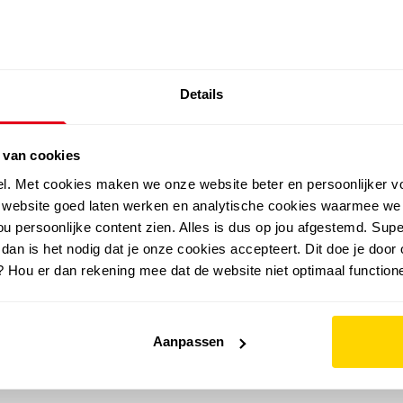
SALE: LAATSTE KANS!
Details
outdoor
zomer
merken
folder
sale
 van cookies
el. Met cookies maken we onze website beter en persoonlijker v
e website goed laten werken en analytische cookies waarmee we
u persoonlijke content zien. Alles is dus op jou afgestemd. Supe
 dan is het nodig dat je onze cookies accepteert. Dit doe je door 
? Hou er dan rekening mee dat de website niet optimaal functione
Aanpassen