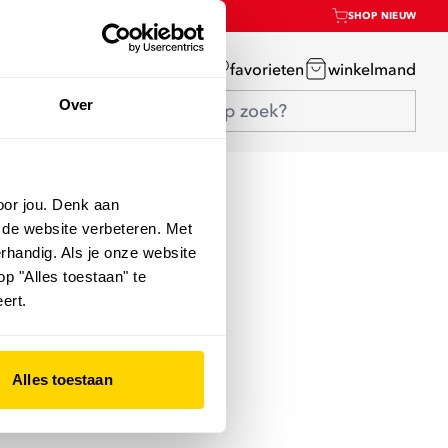
SHOP NIEUW
mijn account
favorieten
winkelmand
Over
oor jou. Denk aan
 de website verbeteren. Met
rhandig. Als je onze website
op "Alles toestaan" te
ert.
Alles toestaan