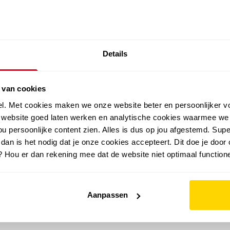
SALE: LAATSTE KANS!
Details
outdoor
zomer
merken
folder
sale
 van cookies
el. Met cookies maken we onze website beter en persoonlijker v
e website goed laten werken en analytische cookies waarmee we
u persoonlijke content zien. Alles is dus op jou afgestemd. Supe
 dan is het nodig dat je onze cookies accepteert. Dit doe je door 
? Hou er dan rekening mee dat de website niet optimaal functione
Aanpassen