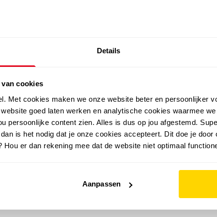
SALE: LAATSTE KANS!
Details
outdoor
zomer
merken
folder
sale
 van cookies
el. Met cookies maken we onze website beter en persoonlijker v
e website goed laten werken en analytische cookies waarmee we
u persoonlijke content zien. Alles is dus op jou afgestemd. Supe
 dan is het nodig dat je onze cookies accepteert. Dit doe je door 
? Hou er dan rekening mee dat de website niet optimaal functione
Aanpassen