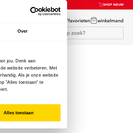
SHOP NIEUW
mijn account
favorieten
winkelmand
Over
oor jou. Denk aan
 de website verbeteren. Met
rhandig. Als je onze website
op "Alles toestaan" te
ert.
Alles toestaan