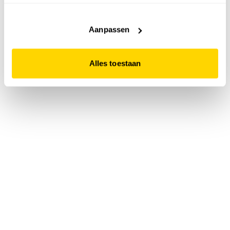
accepteert. Dit doe je door op "Alles toestaan" te klikken.
Liever geen cookies? Hou er dan rekening mee dat de
website niet optimaal functioneert.
Aanpassen
Alles toestaan