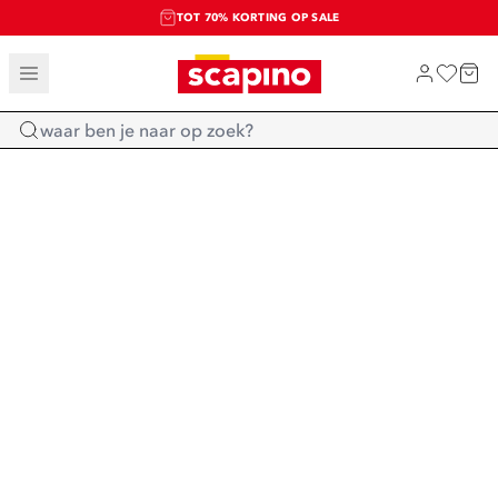
TOT 70% KORTING OP SALE
SALE: LAATSTE KANS!
SHOP NIEUW
Home