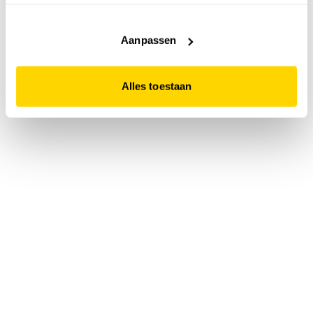
accepteert. Dit doe je door op "Alles toestaan" te klikken.
Liever geen cookies? Hou er dan rekening mee dat de
website niet optimaal functioneert.
Aanpassen
Alles toestaan