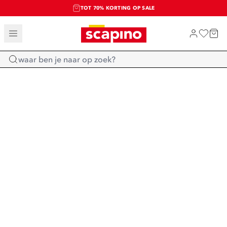
TOT 70% KORTING OP SALE
SALE: LAATSTE KANS!
SHOP NIEUW
Home