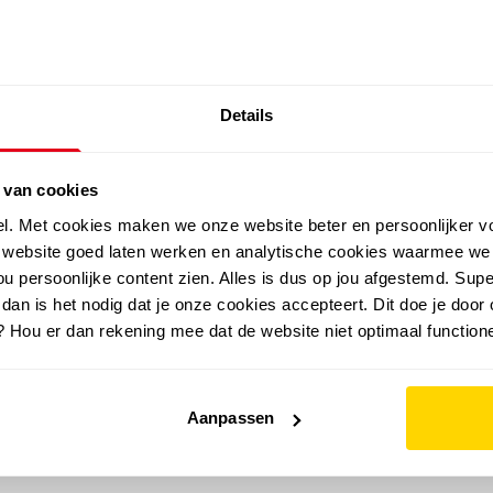
SALE: LAATSTE KANS!
Details
outdoor
zomer
merken
folder
sale
 van cookies
el. Met cookies maken we onze website beter en persoonlijker v
e website goed laten werken en analytische cookies waarmee we
u persoonlijke content zien. Alles is dus op jou afgestemd. Supe
 dan is het nodig dat je onze cookies accepteert. Dit doe je door 
? Hou er dan rekening mee dat de website niet optimaal functione
Aanpassen