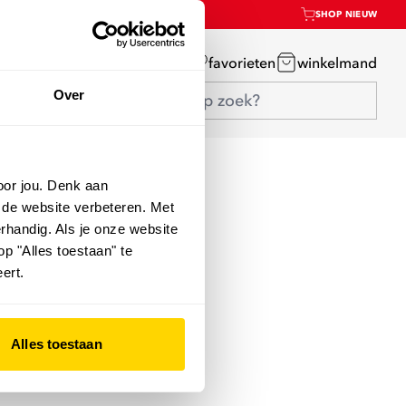
SHOP NIEUW
mijn account
favorieten
winkelmand
Over
oor jou. Denk aan
 de website verbeteren. Met
rhandig. Als je onze website
op "Alles toestaan" te
ert.
Alles toestaan