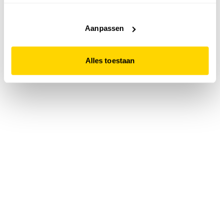
accepteert. Dit doe je door op "Alles toestaan" te klikken.
Liever geen cookies? Hou er dan rekening mee dat de
website niet optimaal functioneert.
Aanpassen
Alles toestaan