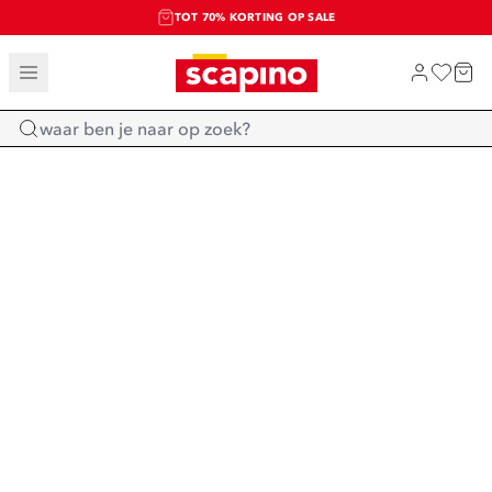
TOT 70% KORTING OP SALE
SALE: LAATSTE KANS!
SHOP NIEUW
Home