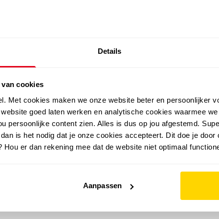
SALE: LAATSTE KANS!
Details
outdoor
zomer
merken
folder
sale
 van cookies
el. Met cookies maken we onze website beter en persoonlijker v
e website goed laten werken en analytische cookies waarmee we
u persoonlijke content zien. Alles is dus op jou afgestemd. Supe
 dan is het nodig dat je onze cookies accepteert. Dit doe je door 
? Hou er dan rekening mee dat de website niet optimaal functione
Aanpassen