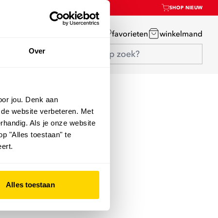
SHOP NIEUW
mijn account
favorieten
winkelmand
Over
oor jou. Denk aan
 de website verbeteren. Met
rhandig. Als je onze website
op "Alles toestaan" te
ert.
Alles toestaan