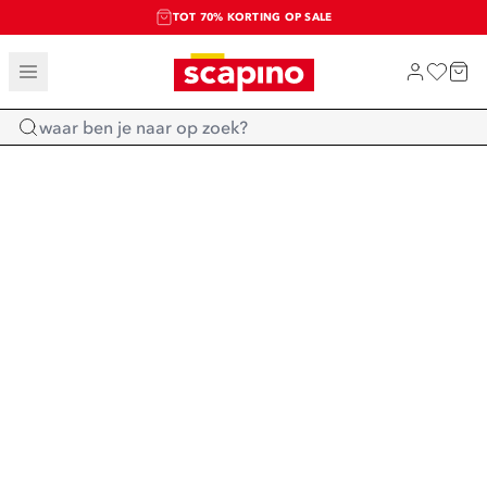
TOT 70% KORTING OP SALE
SALE: LAATSTE KANS!
SHOP NIEUW
Home