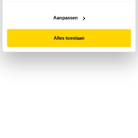
accepteert. Dit doe je door op "Alles toestaan" te klikken.
Liever geen cookies? Hou er dan rekening mee dat de
website niet optimaal functioneert.
Aanpassen
Alles toestaan