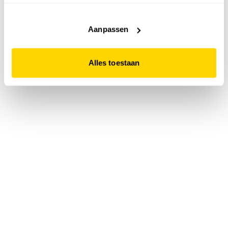
accepteert. Dit doe je door op "Alles toestaan" te klikken.
Liever geen cookies? Hou er dan rekening mee dat de
website niet optimaal functioneert.
Aanpassen
Alles toestaan