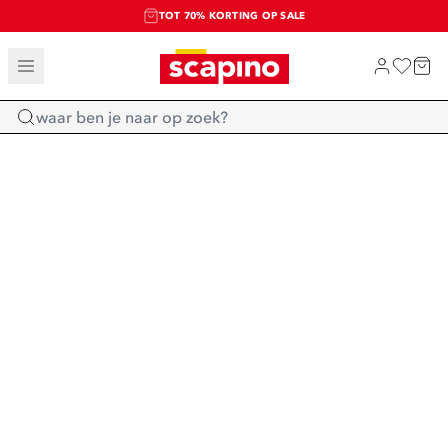
TOT 70% KORTING OP SALE
SALE: LAATSTE KANS!
SHOP NIEUW
Home