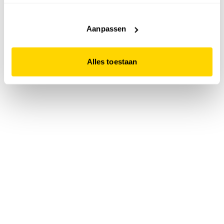
accepteert. Dit doe je door op "Alles toestaan" te klikken.
Liever geen cookies? Hou er dan rekening mee dat de
website niet optimaal functioneert.
Aanpassen
Alles toestaan