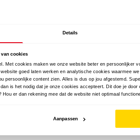
SALE: LAATSTE KANS!
Details
outdoor
zomer
merken
folder
sale
 van cookies
el. Met cookies maken we onze website beter en persoonlijker v
e website goed laten werken en analytische cookies waarmee we
u persoonlijke content zien. Alles is dus op jou afgestemd. Supe
 dan is het nodig dat je onze cookies accepteert. Dit doe je door 
? Hou er dan rekening mee dat de website niet optimaal functione
Aanpassen