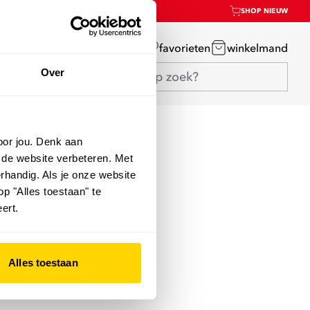
SHOP NIEUW
mijn account
favorieten
winkelmand
Over
oor jou. Denk aan
 de website verbeteren. Met
rhandig. Als je onze website
op "Alles toestaan" te
ert.
Alles toestaan