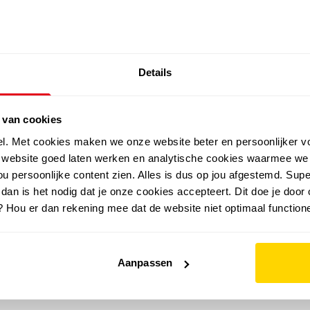
SALE: LAATSTE KANS!
Details
outdoor
zomer
merken
folder
sale
 van cookies
el. Met cookies maken we onze website beter en persoonlijker v
e website goed laten werken en analytische cookies waarmee we
u persoonlijke content zien. Alles is dus op jou afgestemd. Supe
 dan is het nodig dat je onze cookies accepteert. Dit doe je door 
? Hou er dan rekening mee dat de website niet optimaal functione
Aanpassen