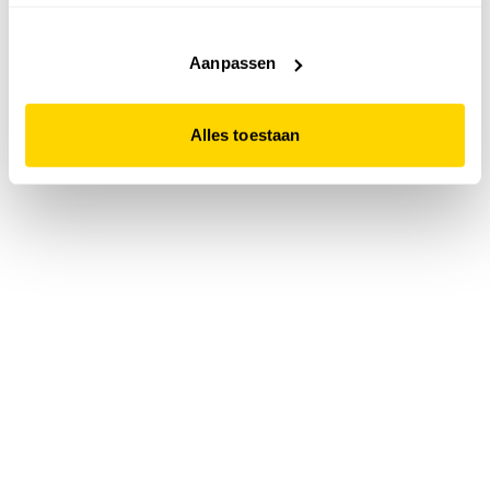
accepteert. Dit doe je door op "Alles toestaan" te klikken.
Liever geen cookies? Hou er dan rekening mee dat de
website niet optimaal functioneert.
Aanpassen
Alles toestaan