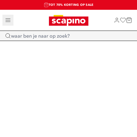
TOT 70% KORTING OP SALE
SALE: LAATSTE KANS!
SHOP NIEUW
Home