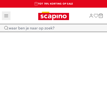
TOT 70% KORTING OP SALE
SALE: LAATSTE KANS!
SHOP NIEUW
Home