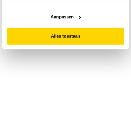
accepteert. Dit doe je door op "Alles toestaan" te klikken.
Liever geen cookies? Hou er dan rekening mee dat de
website niet optimaal functioneert.
Aanpassen
Alles toestaan