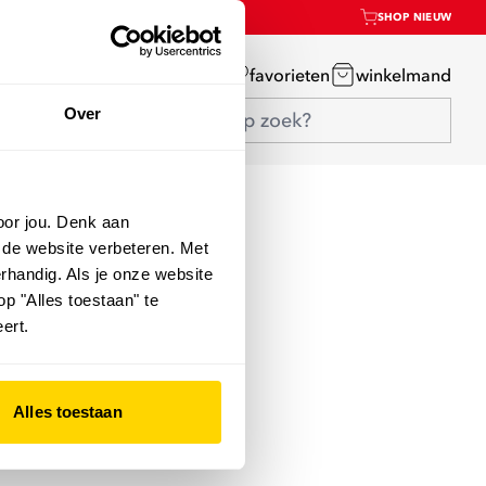
SHOP NIEUW
mijn account
favorieten
winkelmand
Over
oor jou. Denk aan
 de website verbeteren. Met
rhandig. Als je onze website
op "Alles toestaan" te
ert.
Alles toestaan