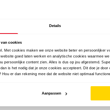
SALE: LAATSTE KANS!
Details
outdoor
zomer
merken
folder
sale
 van cookies
el. Met cookies maken we onze website beter en persoonlijker v
e website goed laten werken en analytische cookies waarmee we
u persoonlijke content zien. Alles is dus op jou afgestemd. Supe
 dan is het nodig dat je onze cookies accepteert. Dit doe je door 
? Hou er dan rekening mee dat de website niet optimaal functione
Aanpassen