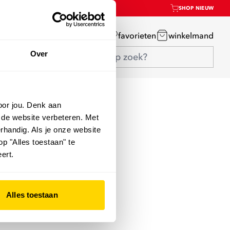
SHOP NIEUW
mijn account
favorieten
winkelmand
Over
oor jou. Denk aan
 de website verbeteren. Met
rhandig. Als je onze website
op "Alles toestaan" te
ert.
Alles toestaan