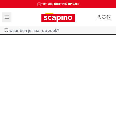
TOT 70% KORTING OP SALE
SALE: LAATSTE KANS!
SHOP NIEUW
Home