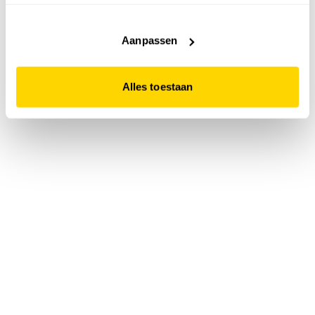
accepteert. Dit doe je door op "Alles toestaan" te klikken.
Liever geen cookies? Hou er dan rekening mee dat de
website niet optimaal functioneert.
Aanpassen
Alles toestaan