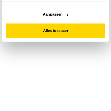
accepteert. Dit doe je door op "Alles toestaan" te klikken.
Liever geen cookies? Hou er dan rekening mee dat de
website niet optimaal functioneert.
Aanpassen
Alles toestaan