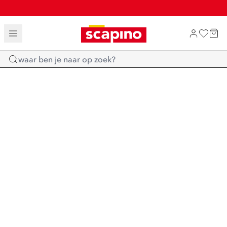
TOT 70% KORTING OP SALE
SALE: LAATSTE KANS!
SHOP NIEUW
Home