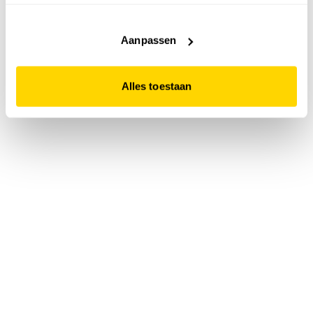
accepteert. Dit doe je door op "Alles toestaan" te klikken.
Liever geen cookies? Hou er dan rekening mee dat de
website niet optimaal functioneert.
Aanpassen
Alles toestaan