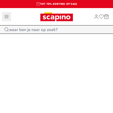
TOT 70% KORTING OP SALE
SALE: LAATSTE KANS!
SHOP NIEUW
Home