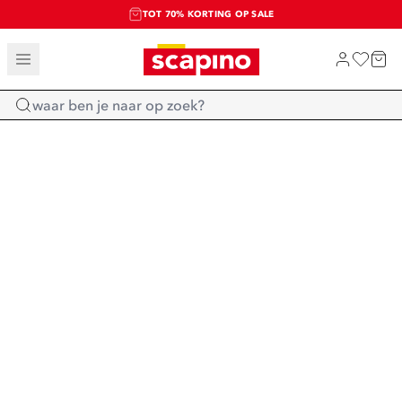
TOT 70% KORTING OP SALE
SALE: LAATSTE KANS!
SHOP NIEUW
Home