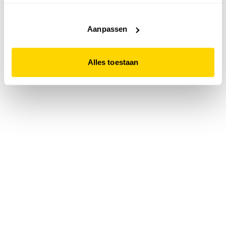
accepteert. Dit doe je door op "Alles toestaan" te klikken.
Liever geen cookies? Hou er dan rekening mee dat de
website niet optimaal functioneert.
Aanpassen
Alles toestaan