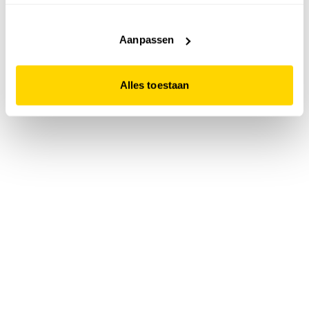
accepteert. Dit doe je door op "Alles toestaan" te klikken.
Liever geen cookies? Hou er dan rekening mee dat de
website niet optimaal functioneert.
Aanpassen
Alles toestaan