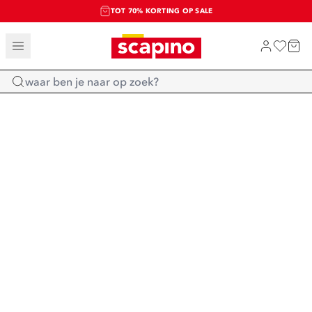
TOT 70% KORTING OP SALE
SALE: LAATSTE KANS!
SHOP NIEUW
Home