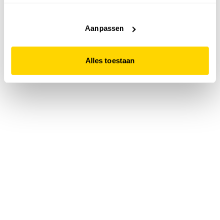
accepteert. Dit doe je door op "Alles toestaan" te klikken.
Liever geen cookies? Hou er dan rekening mee dat de
website niet optimaal functioneert.
Aanpassen
Alles toestaan