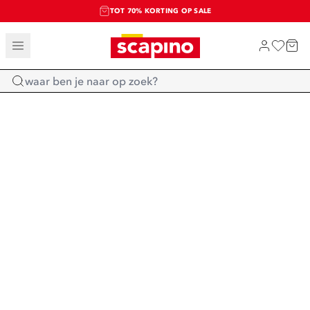
TOT 70% KORTING OP SALE
SALE: LAATSTE KANS!
SHOP NIEUW
Home