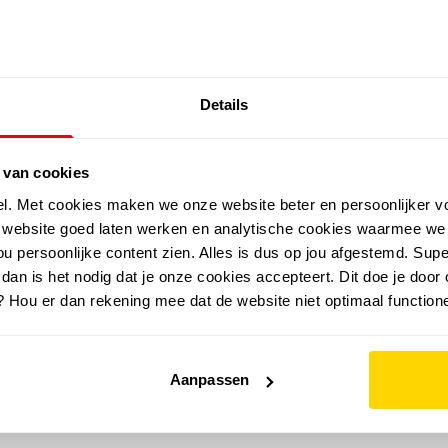
SALE: LAATSTE KANS!
Details
outdoor
zomer
merken
folder
sale
 van cookies
el. Met cookies maken we onze website beter en persoonlijker v
e website goed laten werken en analytische cookies waarmee we
u persoonlijke content zien. Alles is dus op jou afgestemd. Supe
 dan is het nodig dat je onze cookies accepteert. Dit doe je door 
? Hou er dan rekening mee dat de website niet optimaal functione
Aanpassen