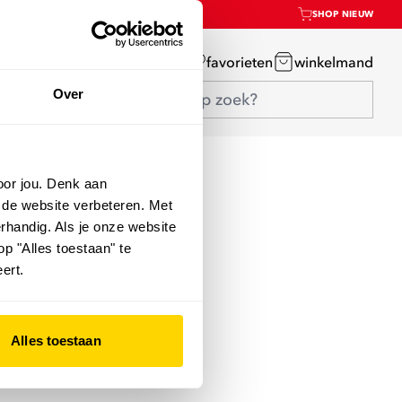
SHOP NIEUW
mijn account
favorieten
winkelmand
Over
oor jou. Denk aan
 de website verbeteren. Met
rhandig. Als je onze website
op "Alles toestaan" te
ert.
Alles toestaan