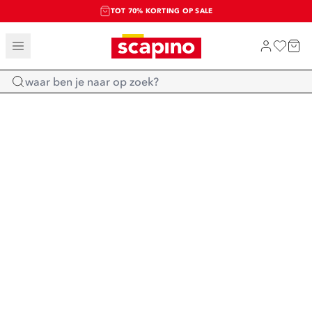
TOT 70% KORTING OP SALE
SALE: LAATSTE KANS!
SHOP NIEUW
Home