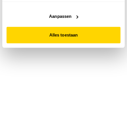
accepteert. Dit doe je door op "Alles toestaan" te klikken.
Liever geen cookies? Hou er dan rekening mee dat de
website niet optimaal functioneert.
Aanpassen
Alles toestaan