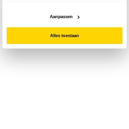
accepteert. Dit doe je door op "Alles toestaan" te klikken.
Liever geen cookies? Hou er dan rekening mee dat de
website niet optimaal functioneert.
Aanpassen
Alles toestaan