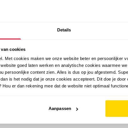
SALE: LAATSTE KANS!
Details
outdoor
zomer
merken
folder
sale
 van cookies
el. Met cookies maken we onze website beter en persoonlijker v
e website goed laten werken en analytische cookies waarmee we
u persoonlijke content zien. Alles is dus op jou afgestemd. Supe
 dan is het nodig dat je onze cookies accepteert. Dit doe je door 
? Hou er dan rekening mee dat de website niet optimaal functione
Aanpassen