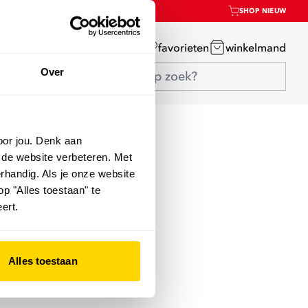
SHOP NIEUW
mijn account
favorieten
winkelmand
Over
oor jou. Denk aan
 de website verbeteren. Met
rhandig. Als je onze website
op "Alles toestaan" te
ert.
Alles toestaan