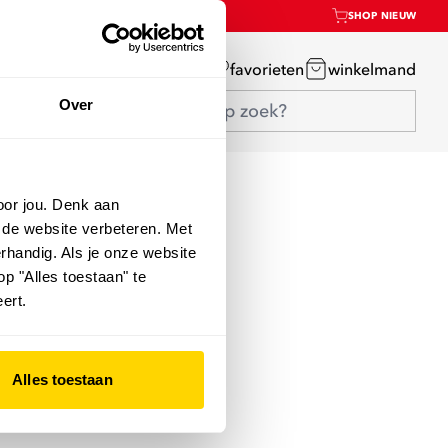
SHOP NIEUW
mijn account
favorieten
winkelmand
Over
oor jou. Denk aan
 de website verbeteren. Met
rhandig. Als je onze website
op "Alles toestaan" te
ert.
Alles toestaan