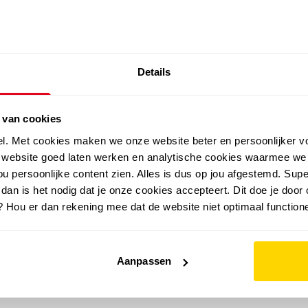
SALE: LAATSTE KANS!
Details
outdoor
zomer
merken
folder
sale
 van cookies
el. Met cookies maken we onze website beter en persoonlijker v
e website goed laten werken en analytische cookies waarmee we
u persoonlijke content zien. Alles is dus op jou afgestemd. Supe
 dan is het nodig dat je onze cookies accepteert. Dit doe je door 
? Hou er dan rekening mee dat de website niet optimaal functione
Aanpassen