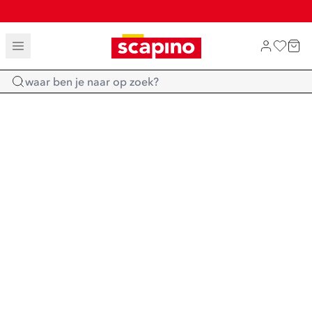
TOT 70% KORTING OP SALE
SALE: LAATSTE KANS!
SHOP NIEUW
Home