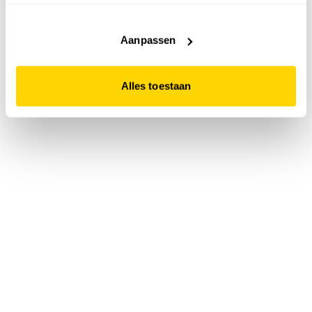
accepteert. Dit doe je door op "Alles toestaan" te klikken.
Liever geen cookies? Hou er dan rekening mee dat de
website niet optimaal functioneert.
Aanpassen
Alles toestaan