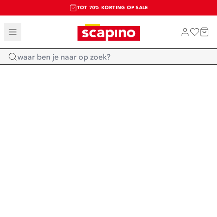
TOT 70% KORTING OP SALE
SALE: LAATSTE KANS!
SHOP NIEUW
Home