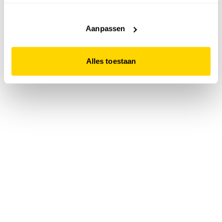
accepteert. Dit doe je door op "Alles toestaan" te klikken.
Liever geen cookies? Hou er dan rekening mee dat de
website niet optimaal functioneert.
Aanpassen
Alles toestaan