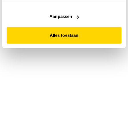
accepteert. Dit doe je door op "Alles toestaan" te klikken.
Liever geen cookies? Hou er dan rekening mee dat de
website niet optimaal functioneert.
Aanpassen
Alles toestaan