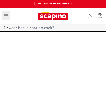
TOT 70% KORTING OP SALE
SALE: LAATSTE KANS!
SHOP NIEUW
Home