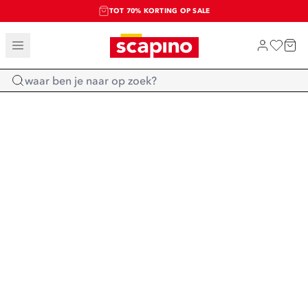
TOT 70% KORTING OP SALE
SALE: LAATSTE KANS!
SHOP NIEUW
Home