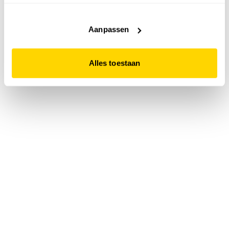
accepteert. Dit doe je door op "Alles toestaan" te klikken.
Liever geen cookies? Hou er dan rekening mee dat de
website niet optimaal functioneert.
Aanpassen
Alles toestaan